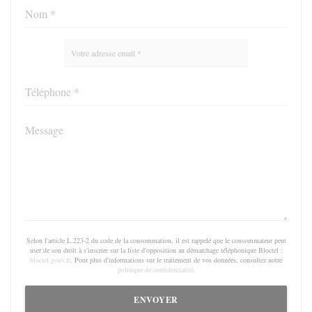
Selon l'article L.223-2 du code de la consommation, il est rappelé que le consommateur peut
user de son droit à s'inscrire sur la liste d'opposition au démarchage téléphonique Bloctel :
bloctel.gouv.fr
. Pour plus d'informations sur le traitement de vos données, consultez notre
politique de confidentialité
.