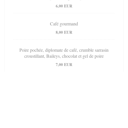
6,00 EUR
Café gourmand
8,00 EUR
Poire pochée, diplomate de café, crumble sarrasin
croustillant, Baileys, chocolat et gel de poire
7,00 EUR
Carte Soir
Carte du Mardi au Samedi Soir, pouvant évoluer
selon les arrivages du moment.